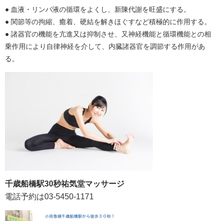
● 血液・リンパ液の循環をよくし、新陳代謝を旺盛にする。
● 関節等の拘縮、癒着、硬結を解きほぐすなど積極的に作用する。
● 諸器官の機能を亢進又は抑制させ、又神経機能と循環機能との相
乗作用により自律神経を介して、内臓諸器官を調節する作用があ
る。
千歳船橋駅30秒祐気堂マッサージ
電話予約は
03-5450-1171