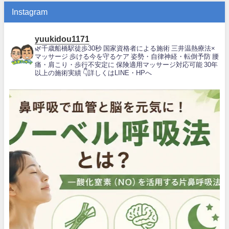
Instagram
yuukidou1171
🌿千歳船橋駅徒歩30秒
国家資格者による施術
三井温熱療法×
マッサージ
歩ける今を守るケア
姿勢・自律神経・転倒予防
腰
痛・肩こり・歩行不安定に
保険適用マッサージ対応可能
30年
以上の施術実績
👇詳しくはLINE・HPへ