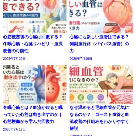
心筋梗塞後の心臓は回復する？
心臓にも新しい血管はできる？
冬眠心筋・心臓リハビリ・血流
側副血行路（バイパス血管）の
改善の可能性
力
2026年7月20日
2026年7月19日
冬眠心筋とは？血流が戻ると眠
なぜ温めると毛細血管が元気に
っていた心筋は動き出すのか｜
なるのか？｜ゴースト血管と血
心筋梗塞から学んだ回復力
流改善の仕組みをわかりやすく
解説
2026年7月17日