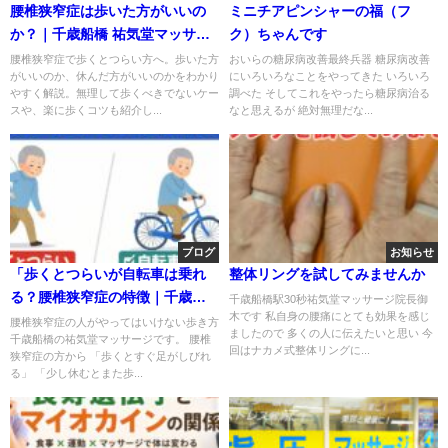
腰椎狭窄症は歩いた方がいいの
ミニチアピンシャーの福（フ
か？｜千歳船橋 祐気堂マッサー
ク）ちゃんです
ジ
腰椎狭窄症で歩くとつらい方へ。歩いた方
おいらの糖尿病改善最終兵器 糖尿病改善
がいいのか、休んだ方がいいのかをわかり
にいろいろなことをやってきた いろいろ
やすく解説。無理して歩くべきでないケー
調べた そしてこれをやったら糖尿病治る
スや、楽に歩くコツも紹介し...
なと思えるが 絶対無理だな...
ブログ
お知らせ
「歩くとつらいが自転車は乗れ
整体リングを試してみませんか
る？腰椎狭窄症の特徴｜千歳船
千歳船橋駅30秒祐気堂マッサージ院長御
木です 私自身の腰痛にとても効果を感じ
橋 祐気堂マッサージ」
腰椎狭窄症の人がやってはいけない歩き方
ましたので 多くの人に伝えたいと思い 今
千歳船橋の祐気堂マッサージです。 腰椎
回はナカメ式整体リングに...
狭窄症の方から 「歩くとすぐ足がしびれ
る」 「少し休むとまた歩...