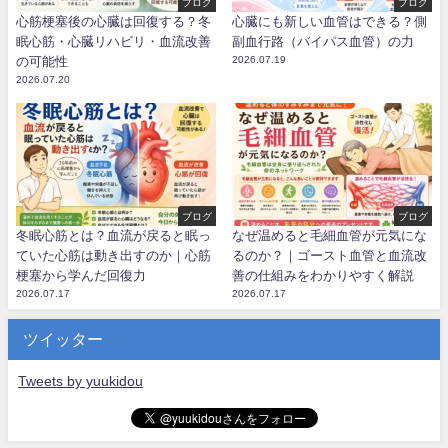
ブログ
ブログ
心筋梗塞後の心臓は回復する？冬
心臓にも新しい血管はできる？側
眠心筋・心臓リハビリ・血流改善
副血行路（バイパス血管）の力
の可能性
2026.07.19
2026.07.20
ブログ
ブログ
冬眠心筋とは？血流が戻ると眠っ
なぜ温めると毛細血管が元気にな
ていた心筋は動き出すのか｜心筋
るのか？｜ゴースト血管と血流改
梗塞から学んだ回復力
善の仕組みをわかりやすく解説
2026.07.17
2026.07.17
ツイッター
Tweets by yuukidou