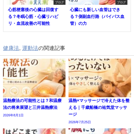
ブログ
ブログ
心筋梗塞後の心臓は回復す
心臓にも新しい血管はでき
る？冬眠心筋・心臓リハビ
る？側副血行路（バイパス血
リ・血流改善の可能性
管）の力
健康法
,
運動法
の関連記事
温熱療法の可能性とは？和温療
温熱×マッサージで冷えた体を整
法の将来展望と三井温熱療法
える｜千歳船橋の祐気堂マッサ
ージ
2026年8月1日
2026年7月25日