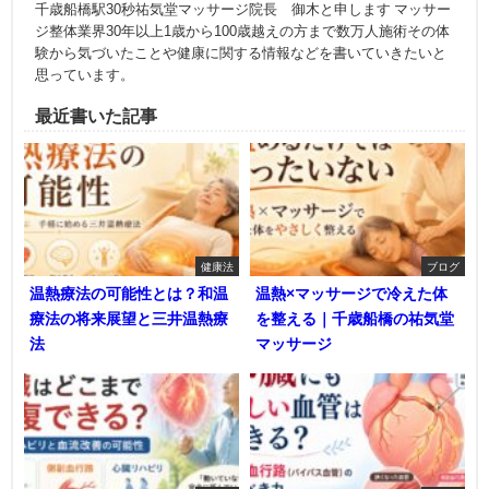
千歳船橋駅30秒祐気堂マッサージ院長 御木と申します マッサー
ジ整体業界30年以上1歳から100歳越えの方まで数万人施術その体
験から気づいたことや健康に関する情報などを書いていきたいと
思っています。
最近書いた記事
健康法
ブログ
温熱療法の可能性とは？和温
温熱×マッサージで冷えた体
療法の将来展望と三井温熱療
を整える｜千歳船橋の祐気堂
法
マッサージ