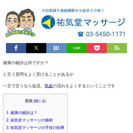
LINE
健康の秘訣は何ですか？
と言う質問をよく受けることがあるが
一言で言うなら血流、
気血
の流れをよくするということです
目次
[
綴じる
]
1.
健康の秘訣は？
2.
祐気堂マッサージの施術
3.
祐気堂マッサージの手技の効果