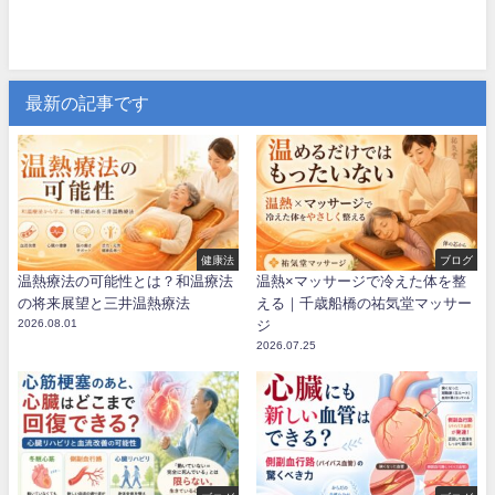
最新の記事です
健康法
ブログ
温熱療法の可能性とは？和温療法
温熱×マッサージで冷えた体を整
の将来展望と三井温熱療法
える｜千歳船橋の祐気堂マッサー
2026.08.01
ジ
2026.07.25