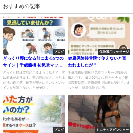
おすすめの記事
ブログ
保険適用マッサージ
ぎっくり腰になる前に出る5つの
健康保険接骨院で使えないと言
サイン｜千歳船橋 祐気堂マッサ
われましたが？
ージ
ぎっくり腰は突然起こるように見えて、実
千歳船橋駅30秒祐気堂マッサージ院長の
は前兆があります。朝の腰の固さ、立ち上
御木です。 最近60代の女性から今まで接
がりの違和感、靴下が履きにくいなどのサ
骨院整骨院に健康保険で治療を受けていま
インを見逃さないことが予防...
したが、 健康保険での治...
ブログ
ミニチュアピンシャー