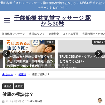
世田谷区千歳船橋でマッサージ指圧整体治療院を探しなら 駅近30秒祐気堂マ
ッサージお勧めです！
千歳船橋 祐気堂マッサージ 駅
から30秒
健康保険マッサージ
当院について
施術料金
よくある質問
営業時間とアクセ
ブログ
CBDオイル
なぜ温めると睡眠の質が良くなる
TRUE.CBDボディケアオイル体験
のか？深部体温・自律神経・脳の
してみてください
お掃除から解説【第4弾】
2023年6月26日
2026年7月5日
ホーム
健康法
健康の秘訣は？
健康法
運動法
健康の秘訣は？
2018年2月5日
2018年4月16日