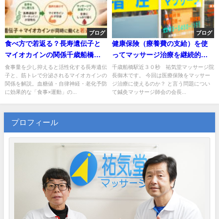
ブログ
ブログ
食べ方で若返る？長寿遺伝子と
健康保険（療養費の支給）を使
マイオカインの関係千歳船橋駅
ってマッサージ治療を継続的に
祐気堂
受ける方法について
食事量を少し抑えると活性化する長寿遺伝
千歳船橋駅近３０秒 祐気堂マッサージ院
子と、筋トレで分泌されるマイオカインの
長御木です。 今回は医療保険をマッサー
関係を解説。血糖値・自律神経・老化予防
ジ治療に使えるのか？ と言う問題につい
に効果的な「食事×運動」の...
て鍼灸マッサージ師会の会長...
プロフィール