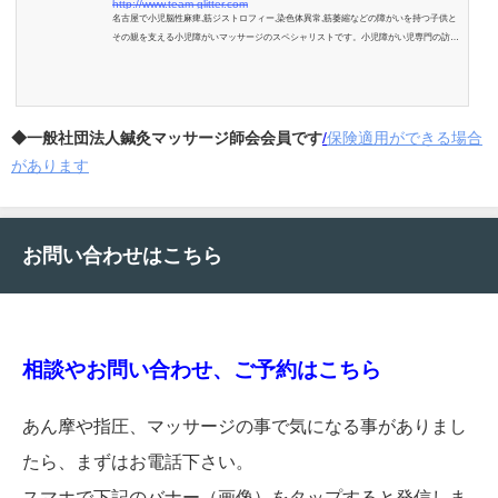
http://www.team-glitter.com
名古屋で小児脳性麻痺,筋ジストロフィー,染色体異常,筋萎縮などの障がいを持つ子供と
その親を支える小児障がいマッサージのスペシャリストです。小児障がい児専門の訪問
医療マッサージ,鍼灸を始め、医師,PT,OT,鍼灸師,柔整師,先輩ママたちが相談にのりま
す。
◆一般社団法人鍼灸マッサージ師会会員です
/
保険適用ができる場合
があります
お問い合わせはこちら
相談やお問い合わせ、ご予約はこちら
あん摩や指圧、マッサージの事で気になる事がありまし
たら、まずはお電話下さい。
スマホで下記のバナー（画像）をタップすると発信しま