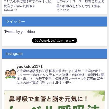
ていた心筋は動き出すのか｜心筋
るのか？｜ゴースト血管と血流改
梗塞から学んだ回復力
善の仕組みをわかりやすく解説
2026.07.17
2026.07.17
ツイッター
Tweets by yuukidou
Instagram
yuukidou1171
🌿千歳船橋駅徒歩30秒
国家資格者による施術
三井温熱療法×
マッサージ
歩ける今を守るケア
姿勢・自律神経・転倒予防
腰
痛・肩こり・歩行不安定に
保険適用マッサージ対応可能
30年
以上の施術実績
👇詳しくはLINE・HPへ