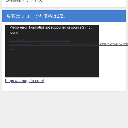
診療時間とアクセス
集客はプロ。でも価格は1/2。
動
Media error: Format(s) not supported or source(s) not
found
画
プ
ファイルをダウンロード: https://sanagido.com/wp-
content/uploads/2021/04/%E3%82%B7%E3%83%B3%E3%83%86%E3%82%99%E3%83%AC
レ
_=1
ー
ヤ
ー
https://sanagido.com/