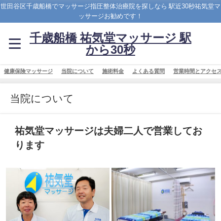
世田谷区千歳船橋でマッサージ指圧整体治療院を探しなら 駅近30秒祐気堂マ
ッサージお勧めです！
千歳船橋 祐気堂マッサージ 駅
から30秒
健康保険マッサージ
当院について
施術料金
よくある質問
営業時間とアクセ
当院について
祐気堂マッサージは夫婦二人で営業してお
ります