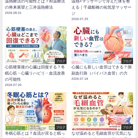
温熱療法の可能性とは？和温療法
温熱×マッサージで冷えた体を整
の将来展望と三井温熱療法
える｜千歳船橋の祐気堂マッサー
2026.08.01
ジ
2026.07.25
ブログ
ブログ
心筋梗塞後の心臓は回復する？冬
心臓にも新しい血管はできる？側
眠心筋・心臓リハビリ・血流改善
副血行路（バイパス血管）の力
の可能性
2026.07.19
2026.07.20
ブログ
ブログ
冬眠心筋とは？血流が戻ると眠っ
なぜ温めると毛細血管が元気にな