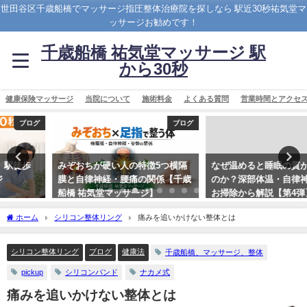
世田谷区千歳船橋でマッサージ指圧整体治療院を探しなら 駅近30秒祐気堂マ
ッサージお勧めです！
千歳船橋 祐気堂マッサージ 駅
から30秒
健康保険マッサージ
当院について
施術料金
よくある質問
営業時間とアクセ
ブログ
ブログ
みぞおちが硬い人の特徴5つ横隔
なぜ温めると睡眠の質が良くなる
膜と自律神経・腰痛の関係【千歳
のか？深部体温・自律神経・脳の
船橋 祐気堂マッサージ】
お掃除から解説【第4弾】
2026年3月18日
2026年7月5日
ホーム
シリコン整体リング
痛みを追いかけない整体とは
シリコン整体リング
ブログ
健康法
千歳船橋、マッサージ、整体
pickup
シリコンバンド
ナカメ式
痛みを追いかけない整体とは