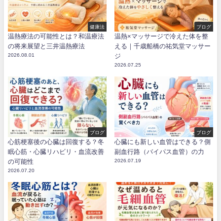
健康法
ブログ
温熱療法の可能性とは？和温療法
温熱×マッサージで冷えた体を整
の将来展望と三井温熱療法
える｜千歳船橋の祐気堂マッサー
2026.08.01
ジ
2026.07.25
ブログ
ブログ
心筋梗塞後の心臓は回復する？冬
心臓にも新しい血管はできる？側
眠心筋・心臓リハビリ・血流改善
副血行路（バイパス血管）の力
の可能性
2026.07.19
2026.07.20