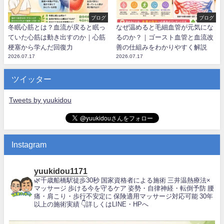
ブログ
ブログ
冬眠心筋とは？血流が戻ると眠っ
なぜ温めると毛細血管が元気にな
ていた心筋は動き出すのか｜心筋
るのか？｜ゴースト血管と血流改
梗塞から学んだ回復力
善の仕組みをわかりやすく解説
2026.07.17
2026.07.17
ツイッター
Tweets by yuukidou
Instagram
yuukidou1171
🌿千歳船橋駅徒歩30秒
国家資格者による施術
三井温熱療法×
マッサージ
歩ける今を守るケア
姿勢・自律神経・転倒予防
腰
痛・肩こり・歩行不安定に
保険適用マッサージ対応可能
30年
以上の施術実績
👇詳しくはLINE・HPへ