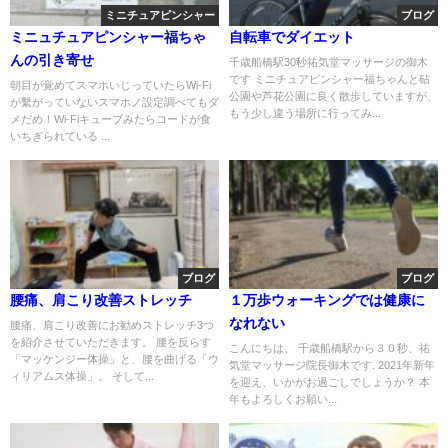
ミニチュアピンシャー
ブログ
ミニュチュアピンシャー福ちゃ
自転車でダイエット
んの引き寄せ
千歳船橋駅30秒祐気堂マッサージの御木
です ミニチュアピンシャー福ちゃんと砧
朝目が覚めてスマホいじっていたらWi-Fi
公園や芦花公園に良く散歩していますが、
が繫がっていないスマホノ設定調べてもダ
もう少し違う場所に行ってみ...
メだめ！Wi-Fiキューブみたらコードが食
いちぎられている ...
ブログ
ブログ
腰痛、肩こり改善ストレッチ
１万歩ウォーキングでは健康に
なれない
腰痛、肩こり改善にお勧めストレッチ3つ
を紹介させていただきます。 腰を反らす
こんにちは、 千歳船橋駅から３０秒、祐
「マッケンジー体操」と、腰を曲げる「ウ
気堂マッサージ院長御木です. 2021年新年
ィリアムス体操」。 そして...
を迎え、いかがお過ごしでしょうか？ 本
年もよろしくお願い...