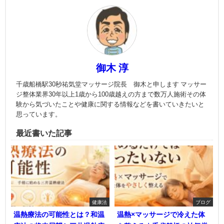
御木 淳
千歳船橋駅30秒祐気堂マッサージ院長 御木と申します マッサー
ジ整体業界30年以上1歳から100歳越えの方まで数万人施術その体
験から気づいたことや健康に関する情報などを書いていきたいと
思っています。
最近書いた記事
健康法
ブログ
温熱療法の可能性とは？和温
温熱×マッサージで冷えた体