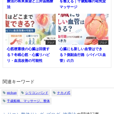
療法の将来展望と三井温熱療
を整える｜千歳船橋の祐気堂
法
マッサージ
ブログ
ブログ
心筋梗塞後の心臓は回復す
心臓にも新しい血管はでき
る？冬眠心筋・心臓リハビ
る？側副血行路（バイパス血
リ・血流改善の可能性
管）の力
関連キーワード
pickup
シリコンバンド
ナカメ式
千歳船橋、マッサージ、整体