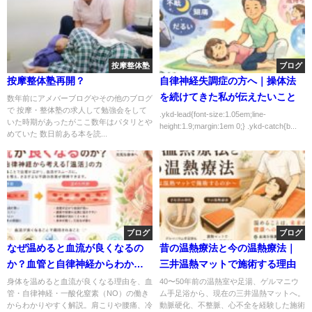
按摩整体塾
ブログ
按摩整体塾再開？
自律神経失調症の方へ｜操体法
を続けてきた私が伝えたいこと
数年前にアメバーブログやその他のブログ
で 按摩・整体塾の求人して勉強会をして
.ykd-lead{font-size:1.05em;line-
いた時期があったがここ数年はパタリとや
height:1.9;margin:1em 0;} .ykd-catch{b...
めていた 数日前ある本を読...
ブログ
ブログ
なぜ温めると血流が良くなるの
昔の温熱療法と今の温熱療法｜
か？血管と自律神経からわかり
三井温熱マットで施術する理由
やすく解説
身体を温めると血流が良くなる理由を、血
40〜50年前の温熱室や足湯、ゲルマニウ
管・自律神経・一酸化窒素（NO）の働き
ム手足浴から、現在の三井温熱マットへ。
からわかりやすく解説。肩こりや腰痛、冷
動脈硬化、不整脈、心不全を経験した施術