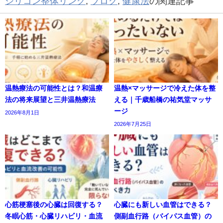
シリコン整体リング
,
ブログ
,
健康法
の関連記事
温熱療法の可能性とは？和温療
温熱×マッサージで冷えた体を整
法の将来展望と三井温熱療法
える｜千歳船橋の祐気堂マッサ
ージ
2026年8月1日
2026年7月25日
心筋梗塞後の心臓は回復する？
心臓にも新しい血管はできる？
冬眠心筋・心臓リハビリ・血流
側副血行路（バイパス血管）の