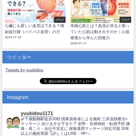
ブログ
ブログ
心臓にも新しい血管はできる？側
冬眠心筋とは？血流が戻ると眠っ
副血行路（バイパス血管）の力
ていた心筋は動き出すのか｜心筋
2026.07.19
梗塞から学んだ回復力
2026.07.17
ツイッター
Tweets by yuukidou
Instagram
yuukidou1171
🌿千歳船橋駅徒歩30秒
国家資格者による施術
三井温熱療法×
マッサージ
歩ける今を守るケア
姿勢・自律神経・転倒予防
腰
痛・肩こり・歩行不安定に
保険適用マッサージ対応可能
30年
以上の施術実績
👇詳しくはLINE・HPへ