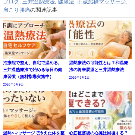
ブログ
,
三井温熱療法
,
健康法
,
千歳船橋マッサージ
,
肩こり腰痛
の関連記事
治療院で整え、自宅で温める。
温熱療法の可能性とは？和温療
三井温熱療法で始める毎日の健
法の将来展望と三井温熱療法
康習慣（無料指導実施中）
2026年8月1日
2026年8月9日
温熱×マッサージで冷えた体を整
心筋梗塞後の心臓は回復する？