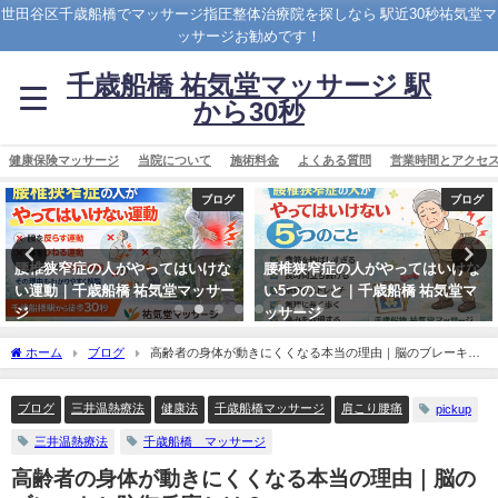
世田谷区千歳船橋でマッサージ指圧整体治療院を探しなら 駅近30秒祐気堂マ
ッサージお勧めです！
千歳船橋 祐気堂マッサージ 駅
から30秒
健康保険マッサージ
当院について
施術料金
よくある質問
営業時間とアクセ
ブログ
ブログ
腰椎狭窄症の人がやってはいけな
みぞおちを柔らかくする方法｜横
い5つのこと｜千歳船橋 祐気堂マ
隔膜セルフケアで自律神経と腰痛
ッサージ
を改善【千歳船橋】
2026年3月12日
2026年3月23日
ホーム
ブログ
高齢者の身体が動きにくくなる本当の理由｜脳のブレーキと
防御反応とは？
ブログ
三井温熱療法
健康法
千歳船橋マッサージ
肩こり腰痛
pickup
三井温熱療法
千歳船橋 マッサージ
高齢者の身体が動きにくくなる本当の理由｜脳の