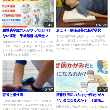
ブログ
お知らせ
腰椎狭窄症の人がやってはいけ
肩こり・腰痛改善に脳呼吸枕
ない運動｜千歳船橋 祐気堂マッ
千歳船橋駅30秒祐気堂マッサージ院長御
木です。 祐気堂マッサージでは関節可動
サージ
腰椎狭窄症でつらい方へ。やってはいけな
域の改善療法と脳脊髄液調整法を取り入れ
い運動、注意したい動き、無理をしやすい
て治療を行っております。 ...
ケースをわかりやすく解説します。腰を反
らす運動やひねる運動、ジャ...
ブログ
ブログ
背骨と慢性痛
腰椎狭窄症の人はなぜ前かがみ
だと楽になるのか？｜千歳船橋
千歳船橋駅30秒祐気堂マッサージ院長御
木です 慢性痛でお悩みの方の 背骨を見る
祐気堂マッサージ
腰椎狭窄症の方は前かがみになると楽にな
と弾力が無く生理湾曲に異常がある方が非