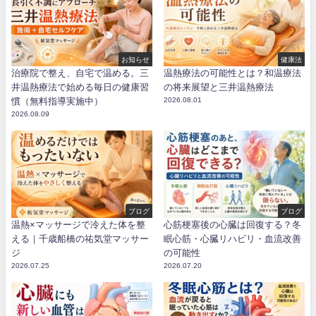
お知らせ
健康法
治療院で整え、自宅で温める。三
温熱療法の可能性とは？和温療法
井温熱療法で始める毎日の健康習
の将来展望と三井温熱療法
慣（無料指導実施中）
2026.08.01
2026.08.09
ブログ
ブログ
温熱×マッサージで冷えた体を整
心筋梗塞後の心臓は回復する？冬
える｜千歳船橋の祐気堂マッサー
眠心筋・心臓リハビリ・血流改善
ジ
の可能性
2026.07.25
2026.07.20