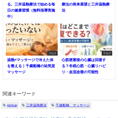
る。三井温熱療法で始める毎
療法の将来展望と三井温熱療
日の健康習慣（無料指導実施
法
中）
ブログ
ブログ
温熱×マッサージで冷えた体
心筋梗塞後の心臓は回復す
を整える｜千歳船橋の祐気堂
る？冬眠心筋・心臓リハビ
マッサージ
リ・血流改善の可能性
関連キーワード
pickup
三井温熱療法
千歳船橋 マッサージ