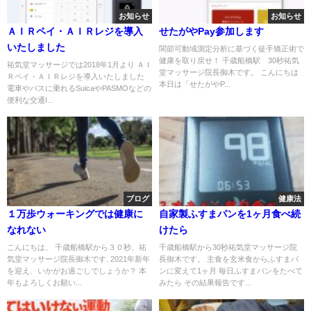
お知らせ
お知らせ
ＡＩＲペイ・ＡＩＲレジを導入
せたがやPay参加します
いたしました
関節可動域測定分析に基づく徒手矯正術で
健康を取り戻せ！ 千歳船橋駅 30秒祐気
祐気堂マッサージでは2018年1月より ＡＩ
堂マッサージ院長御木です。 こんにちは
Ｒペイ・ＡＩＲレジを導入いたしました
本日は「せたがやP...
電車やバスに乗れるSuicaやPASMOなどの
便利な交通I...
ブログ
健康法
１万歩ウォーキングでは健康に
自家製ふすまパンを1ヶ月食べ続
なれない
けたら
こんにちは、 千歳船橋駅から３０秒、祐
千歳船橋駅から30秒祐気堂マッサージ院
気堂マッサージ院長御木です. 2021年新年
長御木です。 主食を玄米食からふすまパ
を迎え、いかがお過ごしでしょうか？ 本
ンに変えて1ヶ月 毎日ふすまパンをたべて
年もよろしくお願い...
みたら その結果報告です...