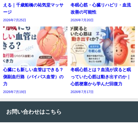
える｜千歳船橋の祐気堂マッサ
冬眠心筋・心臓リハビリ・血流
ージ
改善の可能性
2026年7月25日
2026年7月20日
心臓にも新しい血管はできる？
冬眠心筋とは？血流が戻ると眠
側副血行路（バイパス血管）の
っていた心筋は動き出すのか｜
力
心筋梗塞から学んだ回復力
2026年7月19日
2026年7月17日
お問い合わせはこちら