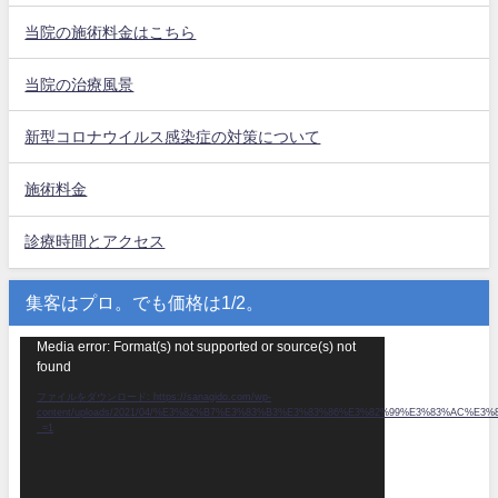
当院の施術料金はこちら
当院の治療風景
新型コロナウイルス感染症の対策について
施術料金
診療時間とアクセス
集客はプロ。でも価格は1/2。
動
Media error: Format(s) not supported or source(s) not
found
画
プ
ファイルをダウンロード: https://sanagido.com/wp-
content/uploads/2021/04/%E3%82%B7%E3%83%B3%E3%83%86%E3%82%99%E3%83%AC
レ
_=1
ー
ヤ