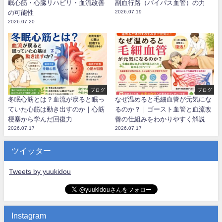
眠心筋・心臓リハビリ・血流改善
副血行路（バイパス血管）の力
の可能性
2026.07.19
2026.07.20
ブログ
ブログ
冬眠心筋とは？血流が戻ると眠っ
なぜ温めると毛細血管が元気にな
ていた心筋は動き出すのか｜心筋
るのか？｜ゴースト血管と血流改
梗塞から学んだ回復力
善の仕組みをわかりやすく解説
2026.07.17
2026.07.17
ツイッター
Tweets by yuukidou
Instagram