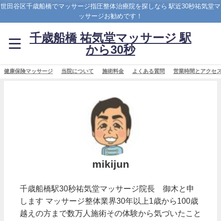
世田谷区千歳船橋でマッサージ指圧整体治療院を探しなら 駅近30秒祐気堂マ
ッサージお勧めです！
千歳船橋 祐気堂マッサージ 駅
から30秒
健康保険マッサージ
当院について
施術料金
よくある質問
営業時間とアクセ
mikijun
千歳船橋駅30秒祐気堂マッサージ院長 御木と申
します マッサージ整体業界30年以上1歳から100歳
越えの方まで数万人施術その体験から気づいたこと