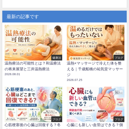
最新の記事です
健康法
ブログ
温熱療法の可能性とは？和温療法
温熱×マッサージで冷えた体を整
の将来展望と三井温熱療法
える｜千歳船橋の祐気堂マッサー
2026.08.01
ジ
2026.07.25
ブログ
ブログ
心筋梗塞後の心臓は回復する？冬
心臓にも新しい血管はできる？側