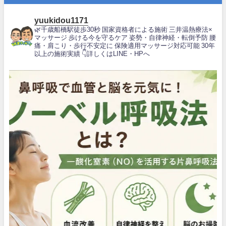
yuukidou1171
🌿千歳船橋駅徒歩30秒
国家資格者による施術
三井温熱療法×
マッサージ
歩ける今を守るケア
姿勢・自律神経・転倒予防
腰
痛・肩こり・歩行不安定に
保険適用マッサージ対応可能
30年
以上の施術実績
👇詳しくはLINE・HPへ