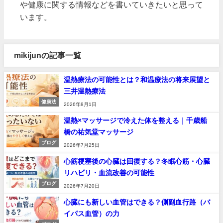
や健康に関する情報などを書いていきたいと思って
います。
mikijunの記事一覧
温熱療法の可能性とは？和温療法の将来展望と
三井温熱療法
健康法
2026年8月1日
温熱×マッサージで冷えた体を整える｜千歳船
橋の祐気堂マッサージ
ブログ
2026年7月25日
心筋梗塞後の心臓は回復する？冬眠心筋・心臓
リハビリ・血流改善の可能性
ブログ
2026年7月20日
心臓にも新しい血管はできる？側副血行路（バ
イパス血管）の力