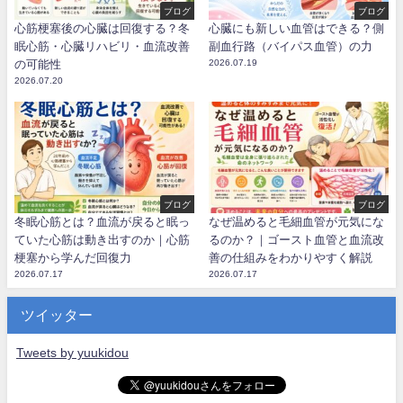
ブログ
ブログ
心筋梗塞後の心臓は回復する？冬
心臓にも新しい血管はできる？側
眠心筋・心臓リハビリ・血流改善
副血行路（バイパス血管）の力
の可能性
2026.07.19
2026.07.20
ブログ
ブログ
冬眠心筋とは？血流が戻ると眠っ
なぜ温めると毛細血管が元気にな
ていた心筋は動き出すのか｜心筋
るのか？｜ゴースト血管と血流改
梗塞から学んだ回復力
善の仕組みをわかりやすく解説
2026.07.17
2026.07.17
ツイッター
Tweets by yuukidou