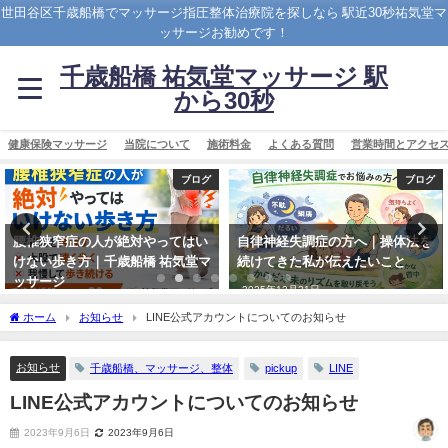
世田谷区千歳船橋でマッサージ指圧整体治療院を探しなら 駅近30秒祐気堂マ
ッサージお勧めです！
千歳船橋 祐気堂マッサージ 駅
から30秒
健康保険マッサージ
当院について
施術料金
よくある質問
営業時間とアクセ
ブログ
ブログ
自律神経失調症の方へ｜操体法を
手足の指を整えると、心も体もゆ
続けてきた私が伝えたいこと
るむ 〜微小刺激がもたらす不思議
な変化〜
2025年12月21日
2025年4月13日
ホーム
お知らせ
LINE公式アカウントについてのお知らせ
お知らせ
千歳船橋、マッサージ、整体
pickup
LINE
LINE公式アカウントについてのお知らせ
2023年9月6日
2023年9月6日