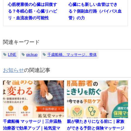
心筋梗塞後の心臓は回復す
心臓にも新しい血管はでき
る？冬眠心筋・心臓リハビ
る？側副血行路（バイパス血
リ・血流改善の可能性
管）の力
関連キーワード
LINE
pickup
千歳船橋、マッサージ、整体
お知らせ
の関連記事
千歳船橋 マッサージ｜三井温熱
親が寝たきりになる前に｜家族
治療器で効果アップ｜祐気堂マ
ができる予防と保険マッサージ