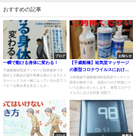
おすすめの記事
ブログ
お知らせ
一瞬で動ける身体に変わる！
【千歳船橋】祐気堂マッサージ
の新型コロナウイルスにおける
千歳船橋祐気堂マッサージ院長御木です
朝犬との散歩の途中馬事公苑のツタヤとス
対策について
小田急線千歳船橋30秒祐気堂マッサージ
ターバックスが一緒になっているお店でコ
院長の御木です。 当院のコロナ対策につ
ーヒーを飲み本を見ることが...
いてお知らせいたします。 新型コロナウ
イルスにおける対策 当院で...
ブログ
健康法