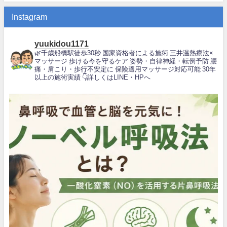
Instagram
yuukidou1171
🌿千歳船橋駅徒歩30秒
国家資格者による施術
三井温熱療法×
マッサージ
歩ける今を守るケア
姿勢・自律神経・転倒予防
腰
痛・肩こり・歩行不安定に
保険適用マッサージ対応可能
30年
以上の施術実績
👇詳しくはLINE・HPへ