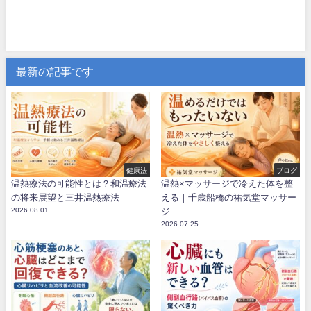
最新の記事です
健康法
ブログ
温熱療法の可能性とは？和温療法
温熱×マッサージで冷えた体を整
の将来展望と三井温熱療法
える｜千歳船橋の祐気堂マッサー
2026.08.01
ジ
2026.07.25