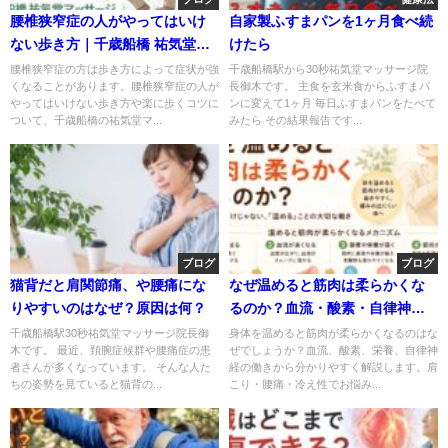
腰椎狭窄症の人がやってはいけ
自家製ふすまパンを1ヶ月食べ続
ない歩き方｜千歳船橋 祐気堂マ
けたら
ッサージ
腰椎狭窄症の方は歩き方によって症状が強
千歳船橋駅から30秒祐気堂マッサージ院
くなることがあります。腰椎狭窄症の人が
長御木です。 主食を玄米食からふすまパ
やってはいけない歩き方や楽に歩くコツに
ンに変えて1ヶ月 毎日ふすまパンをたべて
ついて、千歳船橋の祐気堂マ...
みたら その結果報告です...
ブログ
ブログ
猫背だと肩関節痛、や腰痛にな
なぜ温めると筋肉は柔らかくな
りやすいのはなぜ？原因は何？
るのか？血流・酸素・自律神経
からわかりやすく解説【第2弾】
千歳船橋駅30秒祐気堂マッサージ院長御
身体を温めると筋肉が柔らかくなるのはな
木です。 最近、頚腕症候群や腰痛症の患
ぜでしょうか？血流、酸素、栄養、自律神
者さんが多くなっています。 そんな人た
経の働きから分かりやすく解説します。肩
ちの姿勢を見ていると猫背の...
こり・腰痛・冷え性でお悩み...