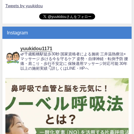
Tweets by yuukidou
Instagram
yuukidou1171
🌿千歳船橋駅徒歩30秒
国家資格者による施術
三井温熱療法×
マッサージ
歩ける今を守るケア
姿勢・自律神経・転倒予防
腰
痛・肩こり・歩行不安定に
保険適用マッサージ対応可能
30年
以上の施術実績
👇詳しくはLINE・HPへ