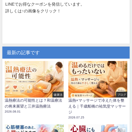
LINEでお得なクーポンを発信しています。
詳しくは↑の画像をクリック！
最新の記事です
健康法
ブログ
温熱療法の可能性とは？和温療法
温熱×マッサージで冷えた体を整
の将来展望と三井温熱療法
える｜千歳船橋の祐気堂マッサー
2026.08.01
ジ
2026.07.25