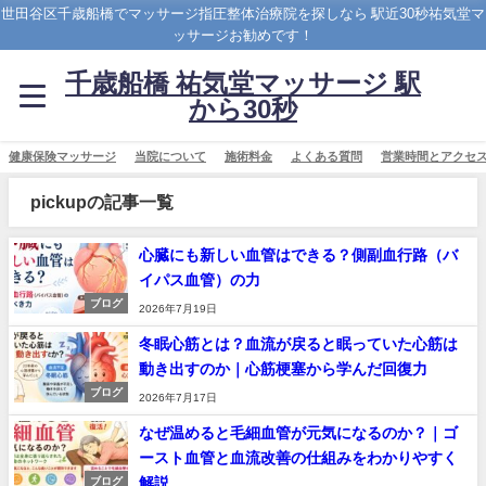
世田谷区千歳船橋でマッサージ指圧整体治療院を探しなら 駅近30秒祐気堂マ
ッサージお勧めです！
千歳船橋 祐気堂マッサージ 駅
から30秒
健康保険マッサージ
当院について
施術料金
よくある質問
営業時間とアクセ
pickupの記事一覧
心臓にも新しい血管はできる？側副血行路（バ
イパス血管）の力
ブログ
2026年7月19日
冬眠心筋とは？血流が戻ると眠っていた心筋は
動き出すのか｜心筋梗塞から学んだ回復力
ブログ
2026年7月17日
なぜ温めると毛細血管が元気になるのか？｜ゴ
ースト血管と血流改善の仕組みをわかりやすく
解説
ブログ