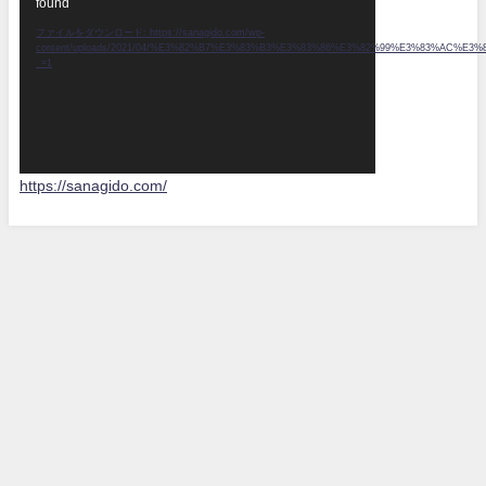
found
画
プ
ファイルをダウンロード: https://sanagido.com/wp-
content/uploads/2021/04/%E3%82%B7%E3%83%B3%E3%83%86%E3%82%99%E3%83%AC
レ
_=1
ー
ヤ
ー
https://sanagido.com/