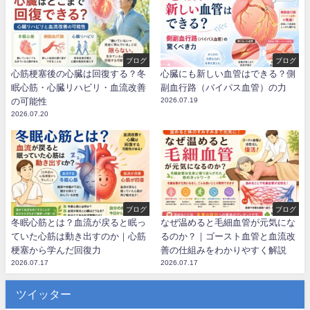
ブログ
ブログ
心筋梗塞後の心臓は回復する？冬
心臓にも新しい血管はできる？側
眠心筋・心臓リハビリ・血流改善
副血行路（バイパス血管）の力
の可能性
2026.07.19
2026.07.20
ブログ
ブログ
冬眠心筋とは？血流が戻ると眠っ
なぜ温めると毛細血管が元気にな
ていた心筋は動き出すのか｜心筋
るのか？｜ゴースト血管と血流改
梗塞から学んだ回復力
善の仕組みをわかりやすく解説
2026.07.17
2026.07.17
ツイッター