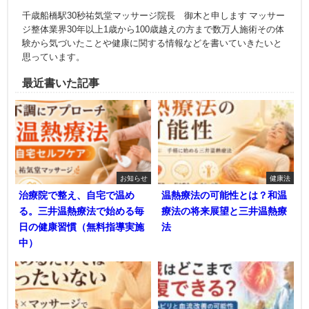
千歳船橋駅30秒祐気堂マッサージ院長 御木と申します マッサー
ジ整体業界30年以上1歳から100歳越えの方まで数万人施術その体
験から気づいたことや健康に関する情報などを書いていきたいと
思っています。
最近書いた記事
お知らせ
健康法
治療院で整え、自宅で温め
温熱療法の可能性とは？和温
る。三井温熱療法で始める毎
療法の将来展望と三井温熱療
日の健康習慣（無料指導実施
法
中）