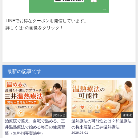
LINEでお得なクーポンを発信しています。
詳しくは↑の画像をクリック！
最新の記事です
お知らせ
健康法
治療院で整え、自宅で温める。三
温熱療法の可能性とは？和温療法
井温熱療法で始める毎日の健康習
の将来展望と三井温熱療法
慣（無料指導実施中）
2026.08.01