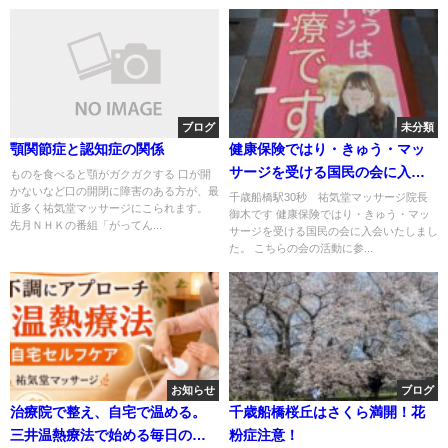
ブログ
未分類
顎関節症と認知症の関係
健康保険ではり・きゅう・マッ
サージを受ける国民の会に入会
ものを食べると顎がガクガクする 口が開
かないなど口の開閉に障害のある方が、最
いたしました。
千歳船橋駅30秒 祐気堂マッサージ院長
近多く祐気堂マッサージにこられます。
御木です 健康保険ではり・きゅう・マッ
先月ＮＨＫの番組「がってん...
サージを受ける国民の会に入会いたしまし
た。 こちらの会の活動に参...
お知らせ
ブログ
治療院で整え、自宅で温める。
千歳船橋桜丘はさくら満開！花
三井温熱療法で始める毎日の健
粉症注意！