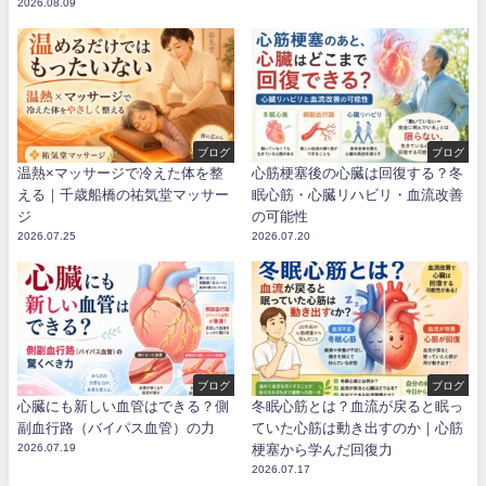
2026.08.09
ブログ
ブログ
温熱×マッサージで冷えた体を整
心筋梗塞後の心臓は回復する？冬
える｜千歳船橋の祐気堂マッサー
眠心筋・心臓リハビリ・血流改善
ジ
の可能性
2026.07.25
2026.07.20
ブログ
ブログ
心臓にも新しい血管はできる？側
冬眠心筋とは？血流が戻ると眠っ
副血行路（バイパス血管）の力
ていた心筋は動き出すのか｜心筋
2026.07.19
梗塞から学んだ回復力
2026.07.17