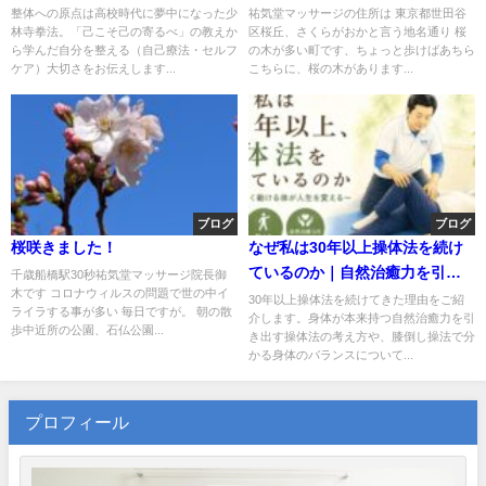
康習慣（無料指導実施中）
整体への原点は高校時代に夢中になった少
祐気堂マッサージの住所は 東京都世田谷
林寺拳法。「己こそ己の寄るべ」の教えか
区桜丘、さくらがおかと言う地名通り 桜
ら学んだ自分を整える（自己療法・セルフ
の木が多い町です、ちょっと歩けばあちら
ケア）大切さをお伝えします...
こちらに、桜の木があります...
ブログ
ブログ
桜咲きました！
なぜ私は30年以上操体法を続け
ているのか｜自然治癒力を引き
千歳船橋駅30秒祐気堂マッサージ院長御
木です コロナウィルスの問題で世の中イ
出す祐気堂マッサージ
30年以上操体法を続けてきた理由をご紹
ライラする事が多い 毎日ですが。 朝の散
介します。身体が本来持つ自然治癒力を引
歩中近所の公園、石仏公園...
き出す操体法の考え方や、膝倒し操法で分
かる身体のバランスについて...
プロフィール