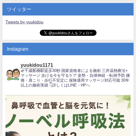
ツイッター
Tweets by yuukidou
Instagram
yuukidou1171
🌿千歳船橋駅徒歩30秒
国家資格者による施術
三井温熱療法×
マッサージ
歩ける今を守るケア
姿勢・自律神経・転倒予防
腰
痛・肩こり・歩行不安定に
保険適用マッサージ対応可能
30年
以上の施術実績
👇詳しくはLINE・HPへ