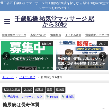
世田谷区千歳船橋でマッサージ指圧整体治療院を探しなら 駅近30秒祐気堂マ
ッサージお勧めです！
千歳船橋 祐気堂マッサージ 駅
から30秒
健康保険マッサージ
当院について
施術料金
よくある質問
営業時間とアクセ
ブログ
CBDオイル
千歳船橋で腰痛にお悩みの方へ｜
TRUE.CBDボディケアオイル体験
原因と対処法を解説【祐気堂マッ
してみてください
サージ】
2023年6月26日
2026年3月16日
ホーム
ビタミン療法
糖尿病は長寿体質
ビタミン療法
ブログ
健康法
書籍
糖尿病
千歳船橋、マッサージ、整体
pickup
健康法
糖尿病は長寿体質