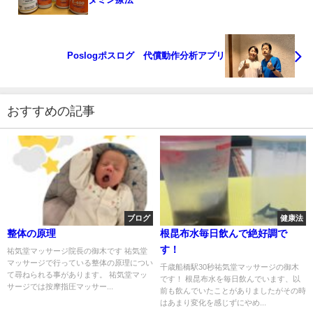
Poslogポスログ 代償動作分析アプリ
おすすめの記事
ブログ
健康法
整体の原理
根昆布水毎日飲んで絶好調で
す！
祐気堂マッサージ院長の御木です 祐気堂
マッサージで行っている整体の原理につい
千歳船橋駅30秒祐気堂マッサージの御木
て尋ねられる事があります。 祐気堂マッ
です！ 根昆布水を毎日飲んでいます、以
サージでは按摩指圧マッサー...
前も飲んでいたことがありましたがその時
はあまり変化を感じずにやめ...