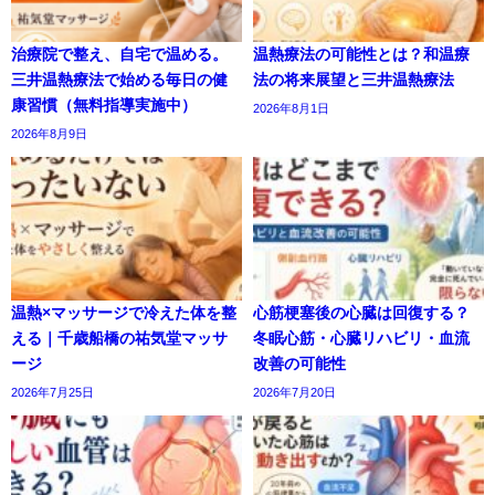
治療院で整え、自宅で温める。
温熱療法の可能性とは？和温療
三井温熱療法で始める毎日の健
法の将来展望と三井温熱療法
康習慣（無料指導実施中）
2026年8月1日
2026年8月9日
温熱×マッサージで冷えた体を整
心筋梗塞後の心臓は回復する？
える｜千歳船橋の祐気堂マッサ
冬眠心筋・心臓リハビリ・血流
ージ
改善の可能性
2026年7月25日
2026年7月20日