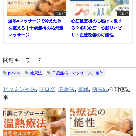
ブログ
ブログ
温熱×マッサージで冷えた体
心筋梗塞後の心臓は回復す
を整える｜千歳船橋の祐気堂
る？冬眠心筋・心臓リハビ
マッサージ
リ・血流改善の可能性
関連キーワード
pickup
健康法
千歳船橋、マッサージ、整体
ビタミン療法
,
ブログ
,
健康法
,
書籍
,
糖尿病
の関連記
事