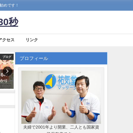
お勧めです！
30秒
アクセス
リンク
ブログ
ブログ
プロフィール
なるの
整体の原理
腰椎狭窄症の人が絶対やっ
わかり
いけない歩き方｜千歳船橋 
2023年8月11日
堂マッサージ
2026年3月10日
夫婦で2001年より開業、二人とも国家資
あ