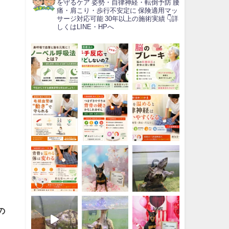
を守るケア
姿勢・自律神経・転倒予防
腰
痛・肩こり・歩行不安定に
保険適用マッ
サージ対応可能
30年以上の施術実績
👇詳
しくはLINE・HPへ
の