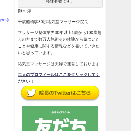
格保有者です。
御木 淳
御木 淳
千歳船橋駅30秒祐気堂マッサージ院長
マッサージ整体業界30年以上1歳から100歳越
えの方まで数万人施術その体験から気づいた
ことや健康に関する情報などを書いていきた
いと思っています。
祐気堂マッサージは夫婦で運営しております
二人のプロフィールはここをクリックしてく
ださい！