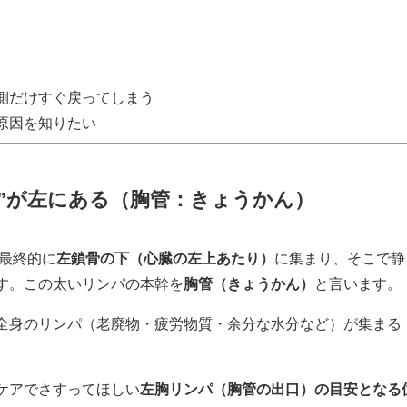
側だけすぐ戻ってしまう
原因を知りたい
口”が左にある（胸管：きょうかん）
最終的に
左鎖骨の下（心臓の左上あたり）
に集まり、そこで静
す。この太いリンパの本幹を
胸管（きょうかん）
と言います。
全身のリンパ（老廃物・疲労物質・余分な水分など）が集まる
ケアでさすってほしい
左胸リンパ（胸管の出口）の目安となる