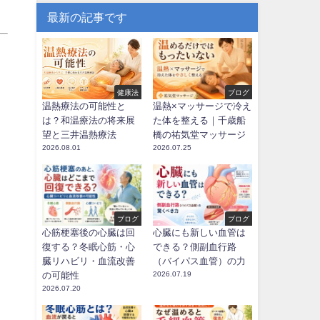
最新の記事です
健康法
ブログ
温熱療法の可能性と
温熱×マッサージで冷え
は？和温療法の将来展
た体を整える｜千歳船
望と三井温熱療法
橋の祐気堂マッサージ
2026.08.01
2026.07.25
ブログ
ブログ
心筋梗塞後の心臓は回
心臓にも新しい血管は
復する？冬眠心筋・心
できる？側副血行路
臓リハビリ・血流改善
（バイパス血管）の力
の可能性
2026.07.19
2026.07.20