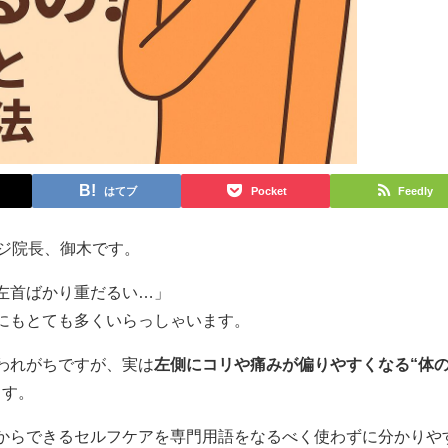
はてブ
Pocket
Feedly
ージ院長、御木です。
左首ばかり重だるい…」
にもとても多くいらっしゃいます。
われがちですが、実は
左側にコリや痛みが偏りやすくなる“体
ます。
からできるセルフケアを専門用語をなるべく使わずに分かりや