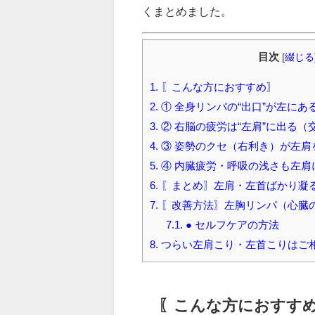
くまとめました。
目次
[
綴じる
1.
〖こんな方におすすめ〗
2.
① 全身リンパの“出口”が左に
3.
② 右脳の疲労は“左肩”に出る（
4.
③ 姿勢のクセ（右利き）が左肩
5.
④ 内臓疲労・呼吸の浅さも左肩
6.
〖まとめ〗左肩・左首ばかり凝
7.
〖改善方法〗左胸リンパ（心臓
7.1.
● セルフケアの方法
8.
つらい左肩こり・左首こりはご
〖こんな方におすす