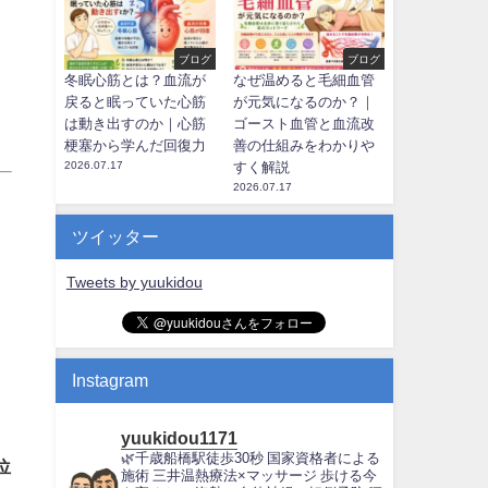
ブログ
ブログ
冬眠心筋とは？血流が
なぜ温めると毛細血管
戻ると眠っていた心筋
が元気になるのか？｜
は動き出すのか｜心筋
ゴースト血管と血流改
梗塞から学んだ回復力
善の仕組みをわかりや
2026.07.17
すく解説
2026.07.17
ツイッター
Tweets by yuukidou
Instagram
yuukidou1171
🌿千歳船橋駅徒歩30秒
国家資格者による
位
施術
三井温熱療法×マッサージ
歩ける今