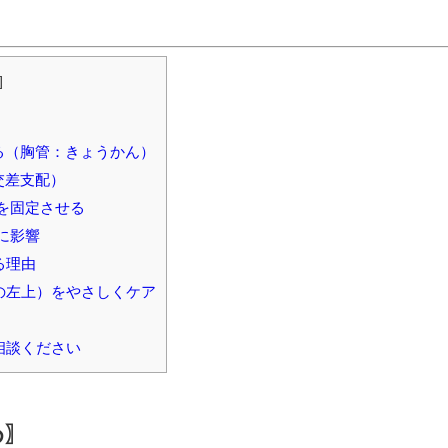
]
ある（胸管：きょうかん）
交差支配）
を固定させる
に影響
る理由
の左上）をやさしくケア
相談ください
め〗