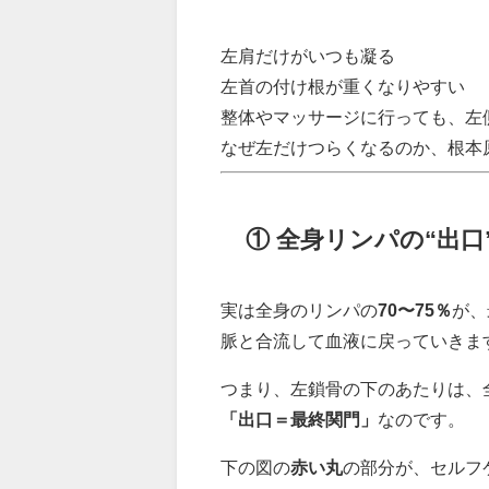
左肩だけがいつも凝る
左首の付け根が重くなりやすい
整体やマッサージに行っても、左
なぜ左だけつらくなるのか、根本
① 全身リンパの“出
実は全身のリンパの
70〜75％
が、
脈と合流して血液に戻っていきま
つまり、左鎖骨の下のあたりは、
「出口＝最終関門」
なのです。
下の図の
赤い丸
の部分が、セルフ