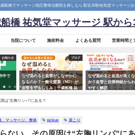
歳船橋でマッサージ指圧整体治療院を探しなら 駅近30秒祐気堂マッサージ
船橋 祐気堂マッサージ 駅から
当院について
施術料金
よくある質問
営業時間と
お知らせ
ブログ
作中で
なぜ温めると血管がしなやかに
なぜ温めると血流が良く
なるのか？一酸化窒素（NO）が
か？血管と自律神経から
血管を守るしくみ｜千歳船橋 祐
やすく解説
気堂マッサージ
2026年7月5日
因は“左胸リンパ”にある？
2026年7月16日
橋、マッサージ、整体
pickup
肩こり
らない…その原因は“左胸リンパ”に