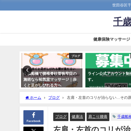
世田谷区千
千歳
健康保険マッサージ
ブログ
ブログ
反応と
千歳船橋で腰椎脊柱管狭窄症の
ライン公式アカウント制
をわかり
施術なら祐気堂マッサージ｜歩
す。
くと足がしびれる方へ
2021年8月25日
2026年3月9日
ホーム
ブログ
左肩・左首のコリが治らない…その原
ブログ
健康法
肩こり腰痛
千歳船
Facebook
左肩・左首のコリが治