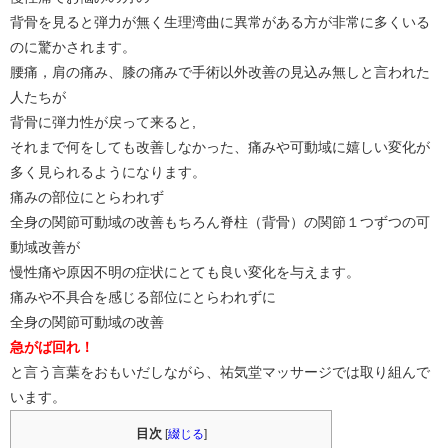
背骨を見ると弾力が無く生理湾曲に異常がある方が非常に多くいる
のに驚かされます。
腰痛，肩の痛み、膝の痛みで手術以外改善の見込み無しと言われた
人たちが
背骨に弾力性が戻って来ると,
それまで何をしても改善しなかった、痛みや可動域に嬉しい変化が
多く見られるようになります。
痛みの部位にとらわれず
全身の関節可動域の改善もちろん脊柱（背骨）の関節１つずつの可
動域改善が
慢性痛や原因不明の症状にとても良い変化を与えます。
痛みや不具合を感じる部位にとらわれずに
全身の関節可動域の改善
急がば回れ！
と言う言葉をおもいだしながら、祐気堂マッサージでは取り組んで
います。
目次
[
綴じる
]