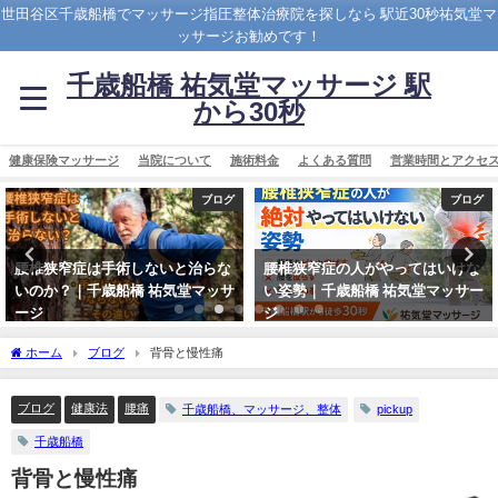
世田谷区千歳船橋でマッサージ指圧整体治療院を探しなら 駅近30秒祐気堂マ
ッサージお勧めです！
千歳船橋 祐気堂マッサージ 駅
から30秒
健康保険マッサージ
当院について
施術料金
よくある質問
営業時間とアクセ
ブログ
ビタミン療法
腰椎狭窄症の人がやってはいけな
糖尿病は長寿体質
い姿勢｜千歳船橋 祐気堂マッサー
2024年6月27日
ジ
2026年3月11日
ホーム
ブログ
背骨と慢性痛
ブログ
健康法
腰痛
千歳船橋、マッサージ、整体
pickup
千歳船橋
背骨と慢性痛