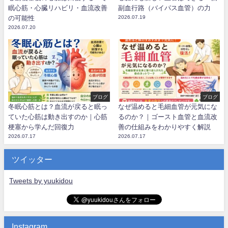
眠心筋・心臓リハビリ・血流改善
副血行路（バイパス血管）の力
の可能性
2026.07.19
2026.07.20
ブログ
ブログ
冬眠心筋とは？血流が戻ると眠っ
なぜ温めると毛細血管が元気にな
ていた心筋は動き出すのか｜心筋
るのか？｜ゴースト血管と血流改
梗塞から学んだ回復力
善の仕組みをわかりやすく解説
2026.07.17
2026.07.17
ツイッター
Tweets by yuukidou
Instagram