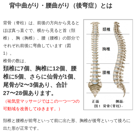
背中曲がり・腰曲がり（後弯症）とは
背骨（脊柱）は、前後の方向から見ると
ほぼ真っ直ぐで、横から見ると首（頚
椎）、胸（胸椎）、腰（腰椎）の部分で
それぞれ前後に弯曲しています（図
1）。
椎骨の数は、
頚椎に7個、胸椎に12個、腰
椎に5個、さらに仙骨が1個、
尾骨が2〜3個あり、合計
27〜28個あります。
（祐気堂マッサージではこの一つ一つの
可動域を改善してゆきます。）
頚椎と腰椎が前弯といって前に出た形、胸椎が後弯といって後ろに
出た形が正常です。