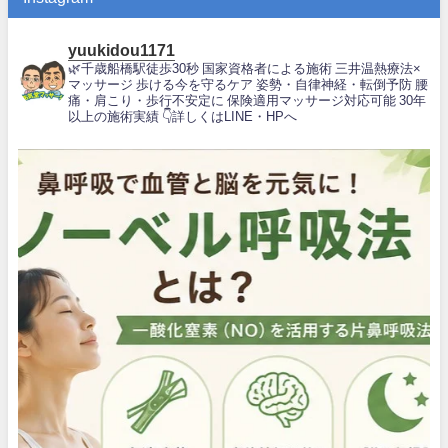
yuukidou1171
🌿千歳船橋駅徒歩30秒
国家資格者による施術
三井温熱療法×
マッサージ
歩ける今を守るケア
姿勢・自律神経・転倒予防
腰
痛・肩こり・歩行不安定に
保険適用マッサージ対応可能
30年
以上の施術実績
👇詳しくはLINE・HPへ