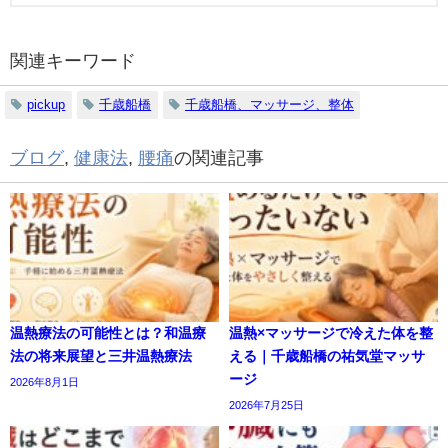
関連キーワード
pickup
千歳船橋
千歳船橋、マッサージ、整体
ブログ
,
健康法
,
腰痛
の関連記事
温熱療法の可能性とは？和温療
温熱×マッサージで冷えた体を整
法の将来展望と三井温熱療法
える｜千歳船橋の祐気堂マッサ
ージ
2026年8月1日
2026年7月25日