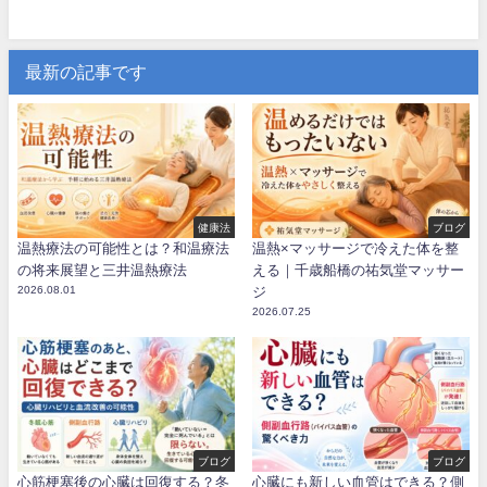
最新の記事です
健康法
ブログ
温熱療法の可能性とは？和温療法
温熱×マッサージで冷えた体を整
の将来展望と三井温熱療法
える｜千歳船橋の祐気堂マッサー
2026.08.01
ジ
2026.07.25
ブログ
ブログ
心筋梗塞後の心臓は回復する？冬
心臓にも新しい血管はできる？側