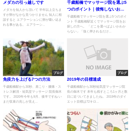
メダカの引っ越しです
千歳船橋でマッサージ院を選ぶ5
つのポイント｜後悔しないお店
メダカを知人から頂いて 半年以上立ちま
すが卵がなかな見つかりません 知人に相
選び
千歳船橋でマッサージ院を選ぶ5つのポイ
談すると エアラーションに卵が吸い込ま
ント 千歳船橋駅近くでマッサージ院をお
れる事がある。 エアラーシ...
探しの方へ。 「どこを選べばよいかわか
らない」「強く押されるだけ...
ブログ
ブログ
免疫力を上げる7つの方法
2019年の目標達成
千歳船橋駅から30秒、肩こり・腰痛・ス
千歳船橋駅から30秒祐気堂マッサージ院
トレス解消・祐気堂マッサージ 院長御木
長の御木です 本年も残すところ1ヶ月と数
です。 2020年今年も9月、後半ですね い
日に近づいてきましたね。 2019年のダイ
まだ収束の兆しが見え...
エット目標は72キロ...