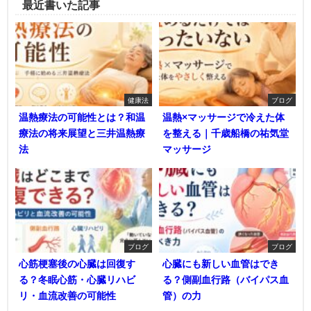
最近書いた記事
健康法
ブログ
温熱療法の可能性とは？和温
温熱×マッサージで冷えた体
療法の将来展望と三井温熱療
を整える｜千歳船橋の祐気堂
法
マッサージ
ブログ
ブログ
心筋梗塞後の心臓は回復す
心臓にも新しい血管はでき
る？冬眠心筋・心臓リハビ
る？側副血行路（バイパス血
リ・血流改善の可能性
管）の力