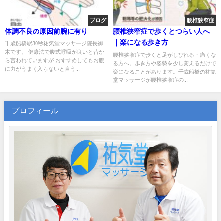
ブログ
腰椎狭窄症
体調不良の原因前腕に有り
腰椎狭窄症で歩くとつらい人へ
｜楽になる歩き方
千歳船橋駅30秒祐気堂マッサージ院長御
木です。 健康法で腹式呼吸が良いと昔か
腰椎狭窄症で歩くと足がしびれる・痛くな
ら言われていますが おすすめしてもお腹
る方へ。歩き方や姿勢を少し変えるだけで
に力がうまく入らないと言う...
楽になることがあります。千歳船橋の祐気
堂マッサージが腰椎狭窄症の...
プロフィール