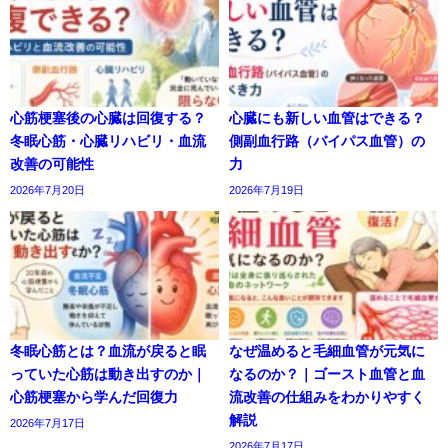
心筋梗塞後の心臓は回復する？
心臓にも新しい血管はできる？
冬眠心筋・心臓リハビリ・血流
側副血行路（バイパス血管）の
改善の可能性
力
2026年7月20日
2026年7月19日
冬眠心筋とは？血流が戻ると眠
なぜ温めると毛細血管が元気に
っていた心筋は動き出すのか｜
なるのか？｜ゴースト血管と血
心筋梗塞から学んだ回復力
流改善の仕組みをわかりやすく
解説
2026年7月17日
2026年7月17日