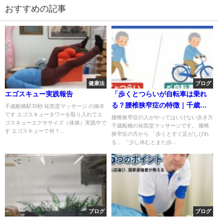
おすすめの記事
健康法
ブログ
エゴスキュー実践報告
「歩くとつらいが自転車は乗れ
る？腰椎狭窄症の特徴｜千歳船
千歳船橋駅30秒 祐気堂マッサージ の御木
です エゴスキュータワーを取り入れてエ
橋 祐気堂マッサージ」
腰椎狭窄症の人がやってはいけない歩き方
ゴスキューエクササイズ（体操）実践中で
千歳船橋の祐気堂マッサージです。 腰椎
す エゴスキューて何？...
狭窄症の方から 「歩くとすぐ足がしびれ
る」 「少し休むとまた歩...
ブログ
ブログ