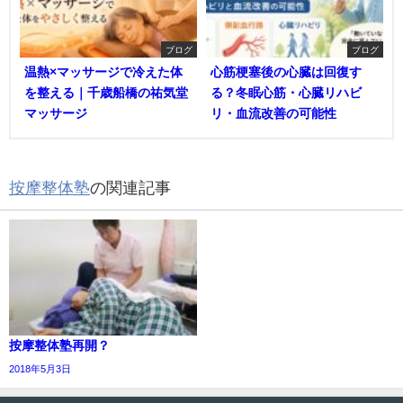
ブログ
ブログ
温熱×マッサージで冷えた体
心筋梗塞後の心臓は回復す
を整える｜千歳船橋の祐気堂
る？冬眠心筋・心臓リハビ
マッサージ
リ・血流改善の可能性
按摩整体塾
の関連記事
按摩整体塾再開？
2018年5月3日