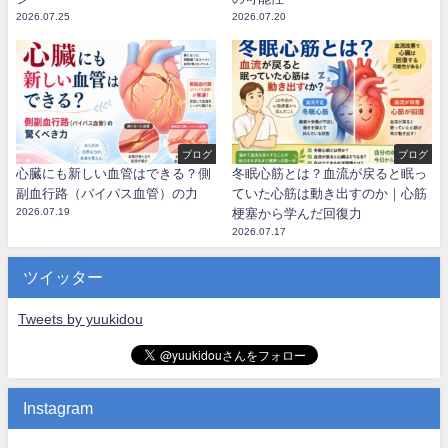
2026.07.25
2026.07.20
ブログ
ブログ
心臓にも新しい血管はできる？側
冬眠心筋とは？血流が戻ると眠っ
副血行路（バイパス血管）の力
ていた心筋は動き出すのか｜心筋
2026.07.19
梗塞から学んだ回復力
2026.07.17
ツイッター
Tweets by yuukidou
Instagram