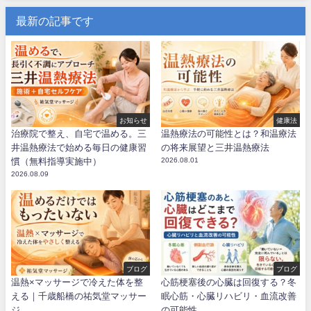
最新の記事です
お知らせ
健康法
治療院で整え、自宅で温める。三
温熱療法の可能性とは？和温療法
井温熱療法で始める毎日の健康習
の将来展望と三井温熱療法
慣（無料指導実施中）
2026.08.01
2026.08.09
ブログ
ブログ
温熱×マッサージで冷えた体を整
心筋梗塞後の心臓は回復する？冬
える｜千歳船橋の祐気堂マッサー
眠心筋・心臓リハビリ・血流改善
ジ
の可能性