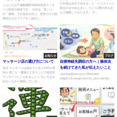
の不調は自分で治せる」と「インスリンに
こんにちは千歳船橋駅30秒祐気堂マッサ
頼るのをやめなさい」という2冊の本を読
ージ院長の御木です。 今日は「肩こり」
んで感動しております。 下...
や「腰痛」でお悩みの方に、意外だけど効
果的なセルフケアをご紹介し...
お知らせ
ブログ
マッサージ店の選び方について
自律神経失調症の方へ｜操体法
を続けてきた私が伝えたいこと
先日 マッサージは始めてと言う30代の男
性が 肩こり・腰痛だと言うことで祐気堂
.ykd-lead{font-size:1.05em;line-
マッサージにこられました いろいろなお
height:1.9;margin:1em 0;} .ykd-catch{b...
話をしながら施術している...