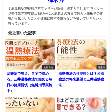
御木 淳
千歳船橋駅30秒祐気堂マッサージ院長 御木と申します マッサー
ジ整体業界30年以上1歳から100歳越えの方まで数万人施術その体
験から気づいたことや健康に関する情報などを書いていきたいと
思っています。
最近書いた記事
お知らせ
健康法
治療院で整え、自宅で温め
温熱療法の可能性とは？和温
る。三井温熱療法で始める毎
療法の将来展望と三井温熱療
日の健康習慣（無料指導実施
法
中）