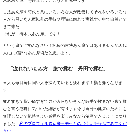
木式あん摩」を確立していこうと研究中です
古法あん摩を時代と共にいろいろな人が改善してそれをいろいろな
人から習いあん摩以外の手技や理論に触れて実践する中で自然とで
きて来た
それが「御木式あん摩」です！
という事でごめんなさい！純粋の古法あん摩ではありませんが現代
人には好評なあん摩術だと思います。
「疲れないもみ方 腹で揉む 丹田で揉む」
何人も毎日毎日固い人を揉んでいると疲れます！指も痛くなりま
す！
疲れすぎて指が痛すぎて力が入らないそんな時手で揉まない腹で揉
むと言う感覚に気づいた経験が有ります今は自分の健康のためにも
無理しないで気持ちよい感覚を楽しみながら治療できるようになり
ました。
私のプロフィル渡辺栄三先生との出会いを読んでみてくだ
さい。