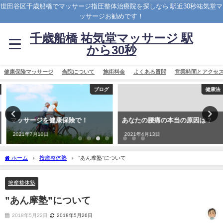
世田谷区千歳船橋でマッサージ指圧整体治療院を探しなら 駅近30秒祐気堂マ
ッサージお勧めです！
千歳船橋 祐気堂マッサージ 駅
から30秒
健康保険マッサージ
当院について
施術料金
よくある質問
営業時間とアクセ
ブログ
健康法
マッサージを健康保険で！
あなたの腰痛の本当の原因は？
2021年7月10日
2021年4月13日
ホーム
按摩整体塾
”あん摩塾”について
按摩整体塾
”あん摩塾”について
2018年5月22日
2018年5月26日