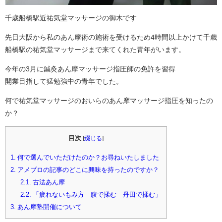
千歳船橋駅近祐気堂マッサージの御木です
先日大阪から私のあん摩術の施術を受けるため4時間以上かけて千歳
船橋駅の祐気堂マッサージまで来てくれた青年がいます。
今年の3月に鍼灸あん摩マッサージ指圧師の免許を習得
開業目指して猛勉強中の青年でした。
何で祐気堂マッサージのおいらのあん摩マッサージ指圧を知ったの
か？
目次
[
綴じる
]
1.
何で選んでいただけたのか？お尋ねいたしました
2.
アメブロの記事のどこに興味を持ったのですか？
2.1.
古法あん摩
2.2.
「疲れないもみ方 腹で揉む 丹田で揉む」
3.
あん摩塾開催について