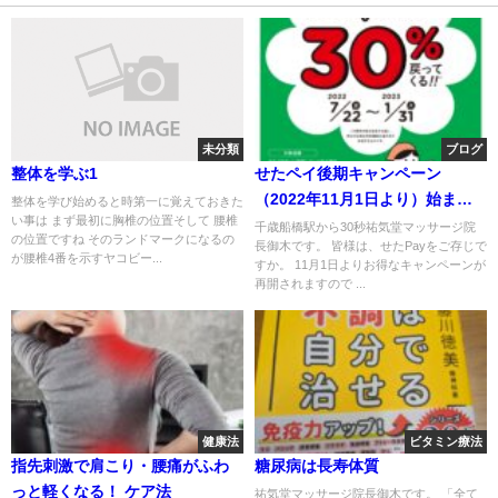
未分類
ブログ
整体を学ぶ1
せたペイ後期キャンペーン
（2022年11月1日より）始まり
整体を学び始めると時第一に覚えておきた
い事は まず最初に胸椎の位置そして 腰椎
ます。
千歳船橋駅から30秒祐気堂マッサージ院
の位置ですね そのランドマークになるの
長御木です。 皆様は、せたPayをご存じで
が腰椎4番を示すヤコビー...
すか。 11月1日よりお得なキャンペーンが
再開されますので ...
健康法
ビタミン療法
指先刺激で肩こり・腰痛がふわ
糖尿病は長寿体質
っと軽くなる！ ケア法
祐気堂マッサージ院長御木です。 「全て