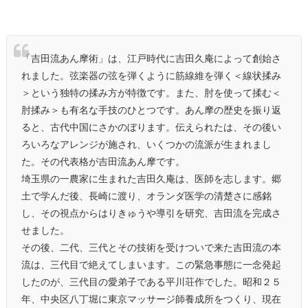
「吉田流あん摩術」は、江戸時代に吉田久庵によって創始さ
れました。弦楽器の弦を弾くように筋線維を弾く＜線状揉み
＞という独特の揉み方が特徴です。また、肘を使って揉む＜
肘揉み＞も有名な手技のひとつです。あん摩の歴史を振り返
ると、古代中国にさかのぼります。伝えられたは、その後い
ろいろなアレンジが施され、いくつかの流派が生まれまし
た。その代表格が吉田流あん摩です。
埼玉県の一農家に生まれた吉田久庵は、医師を志します。郷
土で学んだ後、長崎に渡り、オランダ医学の清楚さに感銘
し、その視点からはりきゅうや導引を研究、吉田流を完成さ
せました。
その後、二代、三代とその技術を受けついで来た吉田流の本
流は、三代目で絶えてしまいます。この緊急事態に一念発起
したのが、三代目の愛弟子である平川荘作でした。昭和２５
年、中央区八丁堀に東京マッサージ師養成所をつくり、現在