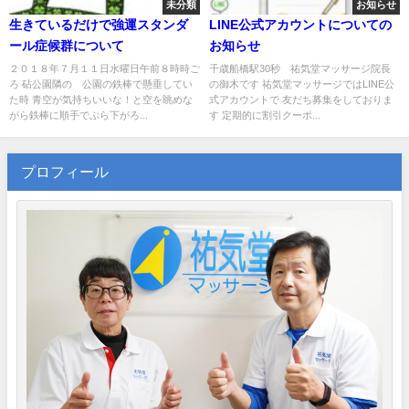
未分類
お知らせ
生きているだけで強運スタンダ
LINE公式アカウントについての
ール症候群について
お知らせ
２０１８年７月１１日水曜日午前８時時ご
千歳船橋駅30秒 祐気堂マッサージ院長
ろ 砧公園隣の 公園の鉄棒で懸垂してい
の御木です 祐気堂マッサージではLINE公
た時 青空が気持ちいいな！と空を眺めな
式アカウントで 友だち募集をしておりま
がら鉄棒に順手でぶら下がろ...
す 定期的に割引クーポ...
プロフィール