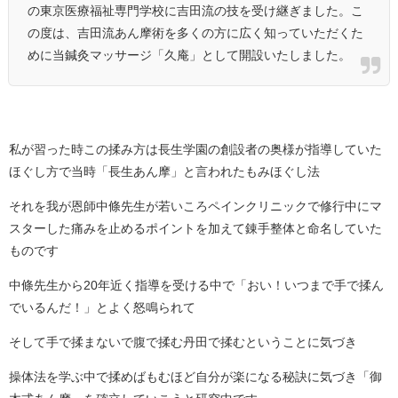
の東京医療福祉専門学校に吉田流の技を受け継ぎました。こ
の度は、吉田流あん摩術を多くの方に広く知っていただくた
めに当鍼灸マッサージ「久庵」として開設いたしました。
私が習った時この揉み方は長生学園の創設者の奥様が指導していた
ほぐし方で当時「長生あん摩」と言われたもみほぐし法
それを我が恩師中條先生が若いころペインクリニックで修行中にマ
スターした痛みを止めるポイントを加えて錬手整体と命名していた
ものです
中條先生から20年近く指導を受ける中で「おい！いつまで手で揉ん
でいるんだ！」とよく怒鳴られて
そして手で揉まないで腹で揉む丹田で揉むということに気づき
操体法を学ぶ中で揉めばもむほど自分が楽になる秘訣に気づき「御