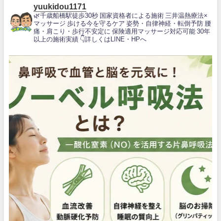
yuukidou1171
🌿千歳船橋駅徒歩30秒
国家資格者による施術
三井温熱療法×
マッサージ
歩ける今を守るケア
姿勢・自律神経・転倒予防
腰
痛・肩こり・歩行不安定に
保険適用マッサージ対応可能
30年
以上の施術実績
👇詳しくはLINE・HPへ