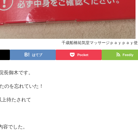
千歳船橋祐気堂マッサージｐａｙｐａｙ使
はてブ
Pocket
Feedly
の院長御木です。
したのを忘れていた！
以上待たされて
内容でした。