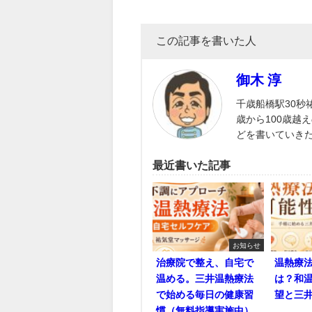
この記事を書いた人
御木 淳
千歳船橋駅30秒
歳から100歳越
どを書いていき
最近書いた記事
お知らせ
治療院で整え、自宅で
温熱療
温める。三井温熱療法
は？和
で始める毎日の健康習
望と三
慣（無料指導実施中）