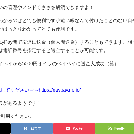
いの管理やメンドくささを解消できますよ！
わかるのはとても便利です小遣い帳なんて付けたことのない自
がはっきりわかってとても便利です。
くPayPay間で友達に送金（個人間送金）することもできます
。相
は電話番号を指定すると送金することが可能です。
ペイから5000円オイラのペイペイに送金大成功（笑）
さい⇒⇒https://paypay.ne.jp/
典があるようです！
ご利用ください。
はてブ
Pocket
Feedly