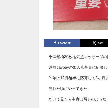
Facebook
post
千歳船橋30秒祐気堂マッサージ
以前paypayの加入店募集に応募
昨年の12月後半に応募して3ヶ月
忘れた頃にやってきた。
あけて見たら中身は写真のような