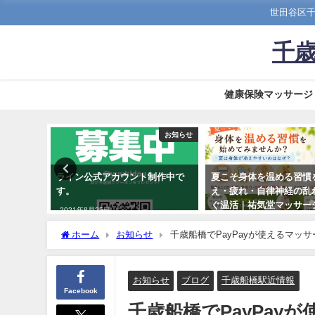
世田谷区千
千歳
健康保険マッサージ
お知らせ
お知らせ
院をお探
ライン公式アカウント制作中で
夏こそ身体を温める習慣
サージ
す。
え・疲れ・自律神経の乱
ぐ温活｜祐気堂マッサー
2021年8月25日
2026年6月27日
ホーム
お知らせ
千歳船橋でPayPayが使えるマッ
お知らせ
ブログ
千歳船橋駅近情報
Facebook
千歳船橋でPayPay