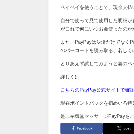
ペイペイを使うことで、現金支払
自分で使って見て使用した明細が
がこれで何にいつお金使ったのか
また、
PayPayは決済だけでな
のバーコードを読み取る、若しく
とりあえず試してみようと妻のペイ
詳しくは
こちらのPayPay公式サイトで確認してくだ
現在ポイントバックを初めいろ特
是非祐気堂マッサージPayPayを
Facebook
post