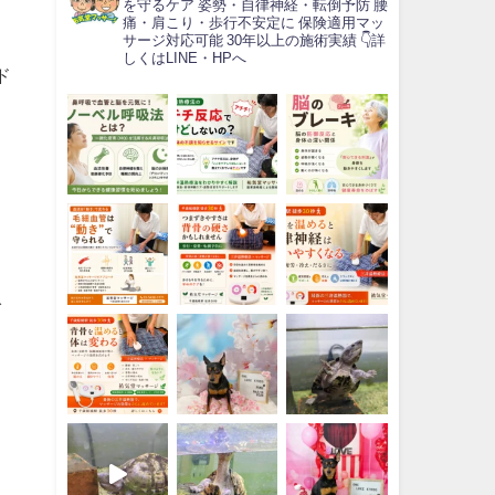
を守るケア
姿勢・自律神経・転倒予防
腰
痛・肩こり・歩行不安定に
保険適用マッ
サージ対応可能
30年以上の施術実績
👇詳
しくはLINE・HPへ
ド
イ
入