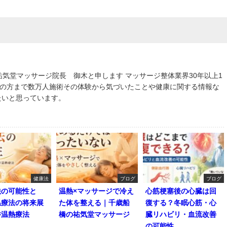
祐気堂マッサージ院長 御木と申します マッサージ整体業界30年以上1
えの方まで数万人施術その体験から気づいたことや健康に関する情報な
たいと思っています。
健康法
ブログ
ブログ
法の可能性と
温熱×マッサージで冷え
心筋梗塞後の心臓は回
温療法の将来展
た体を整える｜千歳船
復する？冬眠心筋・心
井温熱療法
橋の祐気堂マッサージ
臓リハビリ・血流改善
の可能性