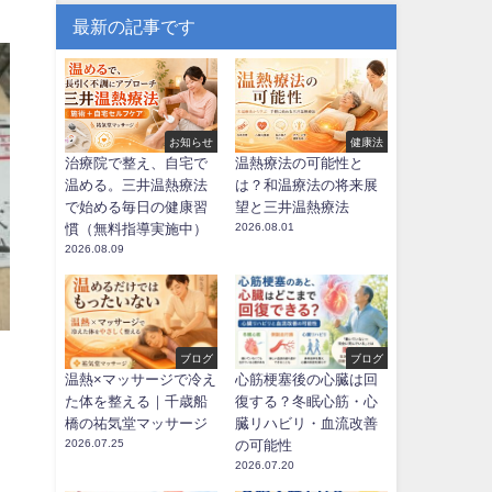
最新の記事です
お知らせ
健康法
治療院で整え、自宅で
温熱療法の可能性と
温める。三井温熱療法
は？和温療法の将来展
で始める毎日の健康習
望と三井温熱療法
慣（無料指導実施中）
2026.08.01
2026.08.09
ブログ
ブログ
温熱×マッサージで冷え
心筋梗塞後の心臓は回
た体を整える｜千歳船
復する？冬眠心筋・心
橋の祐気堂マッサージ
臓リハビリ・血流改善
2026.07.25
の可能性
2026.07.20