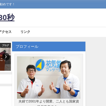
お勧めです！
30秒
アクセス
リンク
ブログ
ブログ
プロフィール
肩こり
腰椎狭窄症の人がやってはいけ
冬眠心筋とは？血流が戻る
ない歩き方｜千歳船橋 祐気堂マ
っていた心筋は動き出すの
ッサージ
心筋梗塞から学んだ回復力
2026年3月12日
2026年7月17日
夫婦で2001年より開業、二人とも国家資