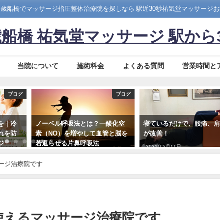
歳船橋でマッサージ指圧整体治療院を探しなら 駅近30秒祐気堂マッサージ
船橋 祐気堂マッサージ 駅から
当院について
施術料金
よくある質問
営業時間と
ブログ
ブログ
を｜冷
ノーベル呼吸法とは？一酸化窒
寝ているだけで、腰痛、
れを防
素（NO）を増やして血管と脳を
が改善！
ジ
若返らせる片鼻呼吸法
2021年5月11日
2026年6月10日
サージ治療院です
が使えるマッサージ治療院です