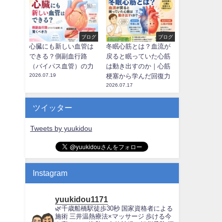
ブログ
ブログ
心臓にも新しい血管は
冬眠心筋とは？血流が
できる？側副血行路
戻ると眠っていた心筋
（バイパス血管）の力
は動き出すのか｜心筋
2026.07.19
梗塞から学んだ回復力
2026.07.17
ツイッター
Tweets by yuukidou
Instagram
yuukidou1171
🌿千歳船橋駅徒歩30秒
国家資格者による
施術
三井温熱療法×マッサージ
歩ける今