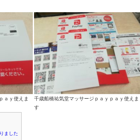
ｐａｙ使えま
千歳船橋祐気堂マッサージｐａｙｐａｙ使えま
す
なりました