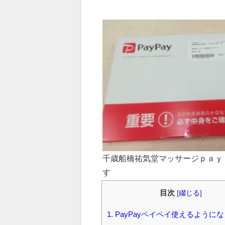
千歳船橋祐気堂マッサージｐａｙ
す
目次
[
綴じる
]
1.
PayPayペイペイ使えるように