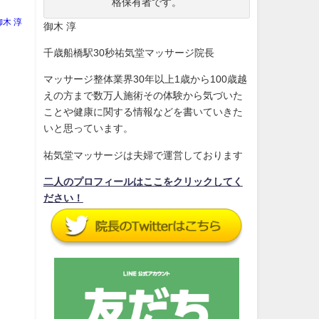
格保有者です。
御木 淳
御木 淳
千歳船橋駅30秒祐気堂マッサージ院長
マッサージ整体業界30年以上1歳から100歳越
えの方まで数万人施術その体験から気づいた
ことや健康に関する情報などを書いていきた
いと思っています。
祐気堂マッサージは夫婦で運営しております
二人のプロフィールはここをクリックしてく
ださい！