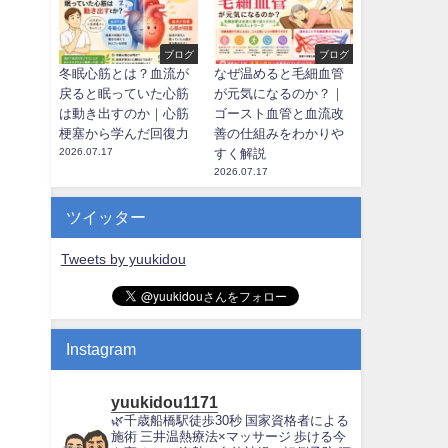
ブログ
ブログ
冬眠心筋とは？血流が
なぜ温めると毛細血管
戻ると眠っていた心筋
が元気になるのか？｜
は動き出すのか｜心筋
ゴースト血管と血流改
梗塞から学んだ回復力
善の仕組みをわかりや
2026.07.17
すく解説
2026.07.17
ツイッター
Tweets by yuukidou
Instagram
yuukidou1171
🌿千歳船橋駅徒歩30秒
国家資格者による
施術
三井温熱療法×マッサージ
歩ける今