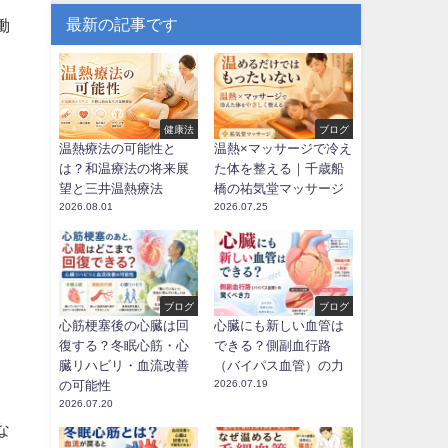
最新の記事です
働
健康法
ブログ
温熱療法の可能性と
温熱×マッサージで冷え
は？和温療法の将来展
た体を整える｜千歳船
望と三井温熱療法
橋の祐気堂マッサージ
2026.08.01
2026.07.25
ブログ
ブログ
心筋梗塞後の心臓は回
心臓にも新しい血管は
復する？冬眠心筋・心
できる？側副血行路
臓リハビリ・血流改善
（バイパス血管）の力
の可能性
2026.07.19
2026.07.20
な