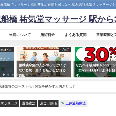
歳船橋でマッサージ指圧整体治療院を探しなら 駅近30秒祐気堂マッサージ
船橋 祐気堂マッサージ 駅から
当院について
施術料金
よくある質問
営業時間と
ブログ
ブログ
椎狭窄症の人がやってはいけ
せたペイ後期キャンペーン
千歳
い姿勢｜歩くと足がしびれる
（2022年11月1日より）始まりま
｜原
因
す。
マッ
26年3月6日
2022年10月31日
202
毛細血管のゴースト化｜関節を動かす大切さとは？
橋マッサージ
温熱療法
肩こり腰痛
三井温熱療法