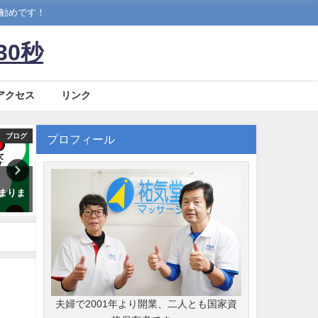
お勧めです！
30秒
アクセス
リンク
ブログ
健康法
プロフィール
船橋で腰痛にお悩みの方へ
あなたの腰痛の本当の原因は？
操体法
因と対処法を解説【祐気堂
いのか
2021年4月13日
サージ】
さしく
6年3月16日
2026年
夫婦で2001年より開業、二人とも国家資