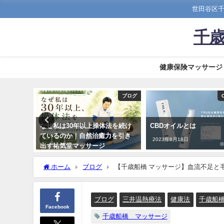
世田谷区千
千歳
健康保険マッサージ
ブログ
CBDオイル
ぜ私は30年以上操体法を続け
CBDオイルとは
腰
いるのか｜自然治癒力を引き
な
2023年6月18日
す祐気堂マッサージ
原
026年7月10日
20
ホーム
ブログ
【千歳船橋 マッサージ】血流不足と
ブログ
三井温熱療法
健康法
千歳船
Facebook
千歳船橋 マッサージ