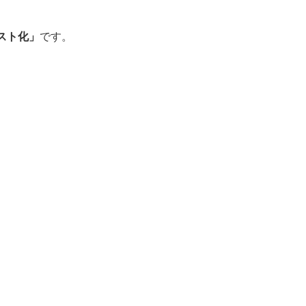
スト化」
です。
。