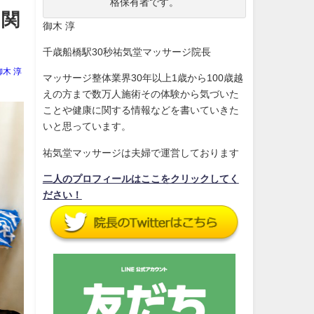
格保有者です。
｜関
御木 淳
千歳船橋駅30秒祐気堂マッサージ院長
御木 淳
マッサージ整体業界30年以上1歳から100歳越
えの方まで数万人施術その体験から気づいた
ことや健康に関する情報などを書いていきた
いと思っています。
祐気堂マッサージは夫婦で運営しております
二人のプロフィールはここをクリックしてく
ださい！