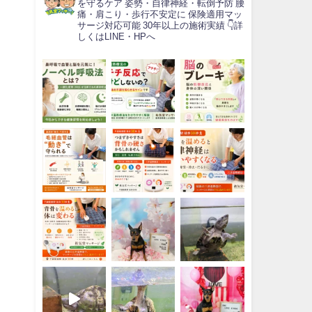
を守るケア
姿勢・自律神経・転倒予防
腰
痛・肩こり・歩行不安定に
保険適用マッ
サージ対応可能
30年以上の施術実績
👇詳
しくはLINE・HPへ