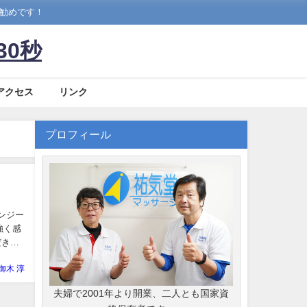
お勧めです！
30秒
アクセス
リンク
プロフィール
ンジー
強く感
だきま
御木 淳
夫婦で2001年より開業、二人とも国家資