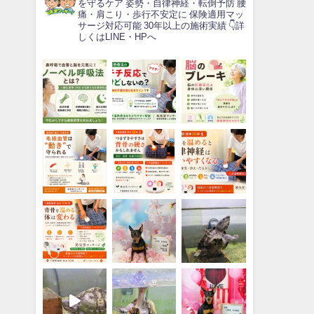
を守るケア
姿勢・自律神経・転倒予防
腰
痛・肩こり・歩行不安定に
保険適用マッ
サージ対応可能
30年以上の施術実績
👇詳
しくはLINE・HPへ