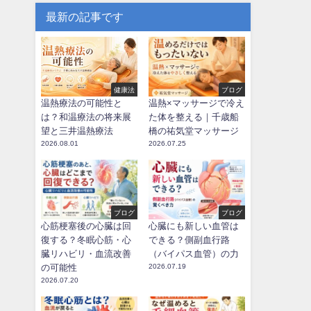
最新の記事です
健康法
ブログ
温熱療法の可能性と
温熱×マッサージで冷え
は？和温療法の将来展
た体を整える｜千歳船
望と三井温熱療法
橋の祐気堂マッサージ
2026.08.01
2026.07.25
ブログ
ブログ
心筋梗塞後の心臓は回
心臓にも新しい血管は
復する？冬眠心筋・心
できる？側副血行路
臓リハビリ・血流改善
（バイパス血管）の力
の可能性
2026.07.19
2026.07.20