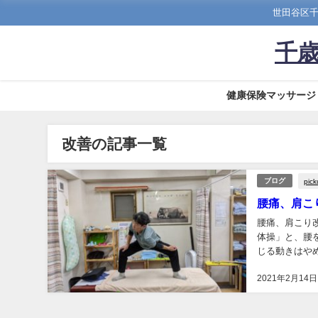
世田谷区千
千歳
健康保険マッサージ
改善の記事一覧
pic
ブログ
腰痛、肩こ
腰痛、肩こり
体操」と、腰
じる動きはや
す。 効果抜群
2021年2月14日