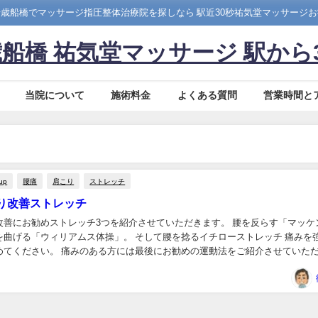
歳船橋でマッサージ指圧整体治療院を探しなら 駅近30秒祐気堂マッサージ
船橋 祐気堂マッサージ 駅から
当院について
施術料金
よくある質問
営業時間と
kup
腰痛
肩こり
ストレッチ
り改善ストレッチ
改善にお勧めストレッチ3つを紹介させていただきます。 腰を反らす「マッケ
を曲げる「ウィリアムス体操」。 そして腰を捻るイチローストレッチ 痛みを
めてください。 痛みのある方には最後にお勧めの運動法をご紹介させていた
の3つのストレッチ まずは動画を見てく...