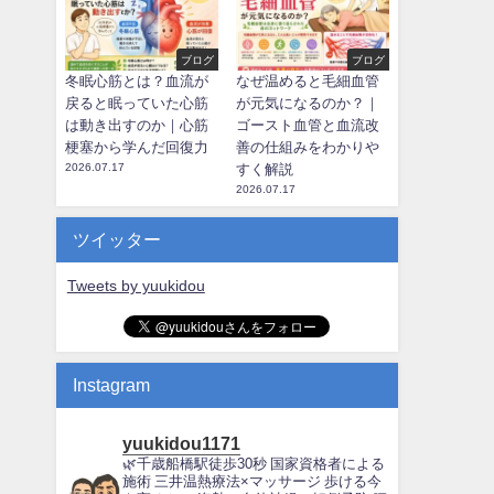
ブログ
ブログ
冬眠心筋とは？血流が
なぜ温めると毛細血管
戻ると眠っていた心筋
が元気になるのか？｜
は動き出すのか｜心筋
ゴースト血管と血流改
梗塞から学んだ回復力
善の仕組みをわかりや
2026.07.17
すく解説
2026.07.17
ツイッター
Tweets by yuukidou
Instagram
yuukidou1171
🌿千歳船橋駅徒歩30秒
国家資格者による
施術
三井温熱療法×マッサージ
歩ける今